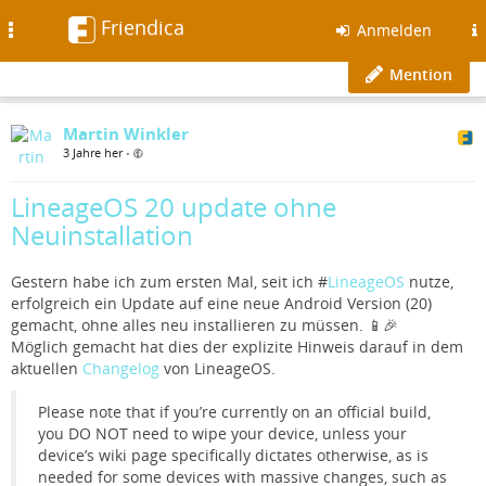
Friendica
Toggle
Anmelden
navigation
Mention
Martin Winkler
3 Jahre her
•
LineageOS 20 update ohne
Neuinstallation
Gestern habe ich zum ersten Mal, seit ich #
LineageOS
nutze,
erfolgreich ein Update auf eine neue Android Version (20)
gemacht, ohne alles neu installieren zu müssen. 📱🎉
Möglich gemacht hat dies der explizite Hinweis darauf in dem
aktuellen
Changelog
von LineageOS.
Please note that if you’re currently on an official build,
you DO NOT need to wipe your device, unless your
device’s wiki page specifically dictates otherwise, as is
needed for some devices with massive changes, such as